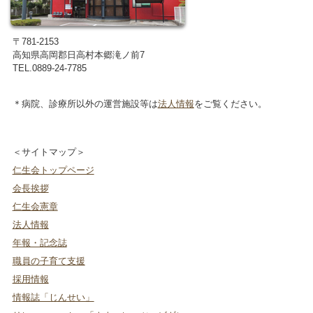
〒781-2153
高知県高岡郡日高村本郷滝ノ前7
TEL.0889-24-7785
＊病院、診療所以外の運営施設等は
法人情報
をご覧ください。
＜サイトマップ＞
仁生会トップページ
会長挨拶
仁生会憲章
法人情報
年報・記念誌
職員の子育て支援
採用情報
情報誌「じんせい」