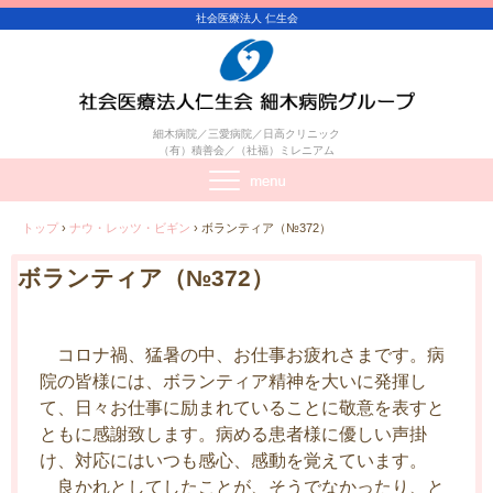
社会医療法人 仁生会
細木病院／三愛病院／日高クリニック
（有）積善会／（社福）ミレニアム
トップ
›
ナウ・レッツ・ビギン
›
ボランティア（№372）
ボランティア（№372）
コロナ禍、猛暑の中、お仕事お疲れさまです。病
院の皆様には、ボランティア精神を大いに発揮し
て、日々お仕事に励まれていることに敬意を表すと
ともに感謝致します。病める患者様に優しい声掛
け、対応にはいつも感心、感動を覚えています。
良かれとしてしたことが、そうでなかったり、と