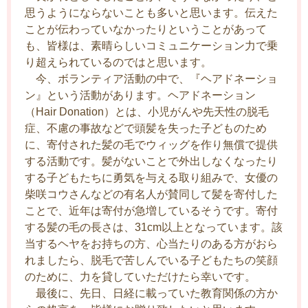
思うようにならないことも多いと思います。伝えた
ことが伝わっていなかったりということがあって
も、皆様は、素晴らしいコミュニケーション力で乗
り超えられているのではと思います。
今、ボランティア活動の中で、『ヘアドネーショ
ン』という活動があります。ヘアドネーション
（Hair Donation）とは、小児がんや先天性の脱毛
症、不慮の事故などで頭髪を失った子どものため
に、寄付された髪の毛でウィッグを作り無償で提供
する活動です。髪がないことで外出しなくなったり
する子どもたちに勇気を与える取り組みで、女優の
柴咲コウさんなどの有名人が賛同して髪を寄付した
ことで、近年は寄付が急増しているそうです。寄付
する髪の毛の長さは、31cm以上となっています。該
当するヘヤをお持ちの方、心当たりのある方がおら
れましたら、脱毛で苦しんでいる子どもたちの笑顔
のために、力を貸していただけたら幸いです。
最後に、先日、日経に載っていた教育関係の方か