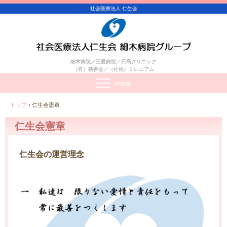
社会医療法人 仁生会
細木病院／三愛病院／日高クリニック
（有）積善会／（社福）ミレニアム
トップ
›
仁生会憲章
仁生会憲章
仁生会の運営理念