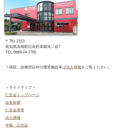
〒781-2153
高知県高岡郡日高村本郷滝ノ前7
TEL.0889-24-7785
＊病院、診療所以外の運営施設等は
法人情報
をご覧ください。
＜サイトマップ＞
仁生会トップページ
会長挨拶
仁生会憲章
法人情報
年報・記念誌