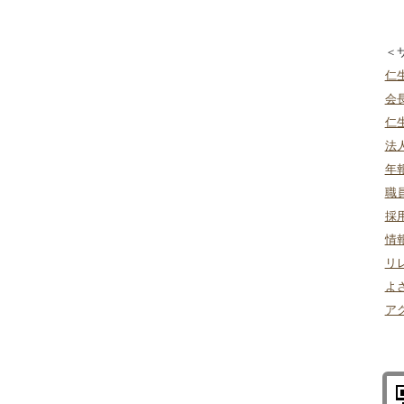
＜
仁
会
仁
法
年
職
採
情
リ
よ
ア