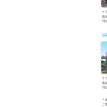
〒7
高
TEL
日
〒7
高
TEL
＊
ご