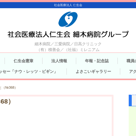
社会医療法人 仁生会
細木病院／三愛病院／日高クリニック
（有）積善会／（社福）ミレニアム
仁生会憲章
法人情報
年報・記念誌
職員
ッセー「ナウ・レッツ・ビギン」
よさこいギャラリー
ア
（№368）
68）