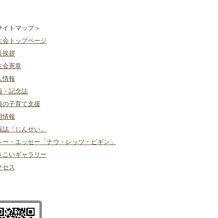
サイトマップ＞
生会トップページ
長挨拶
生会憲章
人情報
報・記念誌
員の子育て支援
用情報
報誌「じんせい」
レー・エッセー「ナウ・レッツ・ビギン」
さこいギャラリー
クセス