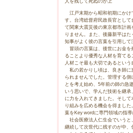
人を残して死ぬのが上
江戸末期から昭和初期にかけ
す。台湾総督府民政長官として
て関東大震災後の東京都市計画
りません。また、後藤新平はた
知事がよく彼の言葉を引用して
冒頭の言葉は、後世にお金を
ることより優秀な人材を育てる
人材こそ最も大切であるという
私の若かりし頃は、良き師に
られませんでした。管理する側
とを考え始め、5年前の師の急
いう思いで、学んだ技術を継承
に力を入れてきました。そして
り組みを広める機会を得ました
葉をKey wordに専門領域の
社会医療法人仁生会でいうと
継続して次世代に残すのが中、