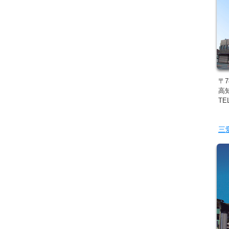
〒7
高
TEL
三