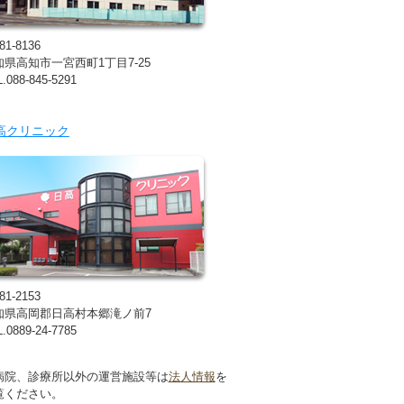
81-8136
知県高知市一宮西町1丁目7-25
.088-845-5291
高クリニック
81-2153
知県高岡郡日高村本郷滝ノ前7
.0889-24-7785
病院、診療所以外の運営施設等は
法人情報
を
覧ください。