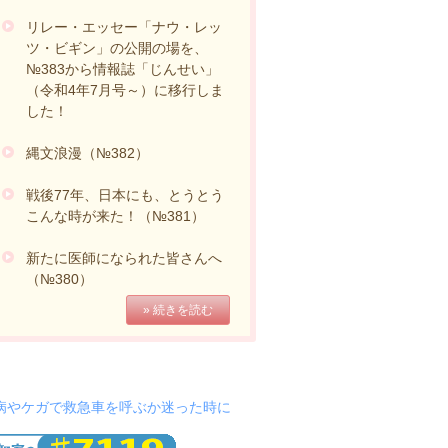
リレー・エッセー「ナウ・レッ
ツ・ビギン」の公開の場を、
№383から情報誌「じんせい」
（令和4年7月号～）に移行しま
した！
縄文浪漫（№382）
戦後77年、日本にも、とうとう
こんな時が来た！（№381）
新たに医師になられた皆さんへ
（№380）
» 続きを読む
病やケガで救急車を呼ぶか迷った時に