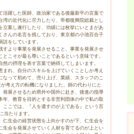
て活躍した医師、政治家である後藤新平の言葉で
台湾の近代化に尽力したり、帝都復興院総裁とし
を立案し遂行したり、功績には枚挙にいとまがあ
くさんの名言を残しており、東京都の小池百合子
演説をしています。
残すより事業を発展させること、事業を発展させ
ことこそが最も尊いことであるという意味です。
自然の摂理を表す言葉で納得してしまいます。
恵まれ、自分のスキルを上げていくことしか考え
になって初めて、売り上げ、業績、スタッフのこ
逝が考え方の転機になりました。師の代わりにと
、発展させるため県外や国外に赴き、後進の指導
本年、教育を目的とする非営利団体の中で私の取
。ここでは、『人を遺すのが上である』という言
指導に当たります。
、仁生会の経営状態を上向かすのが下、仁生会を
仁生会を発展させていく人材を育てるのが上とい